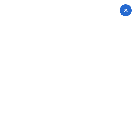
✕
场
新闻中心
联系我们
登录平台
差距分析
澳门银河赌场
专业 · 信赖 · 安全
立即注册