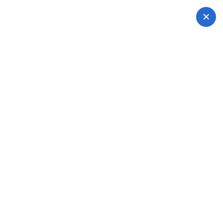
✕
场
新闻中心
联系我们
登录平台